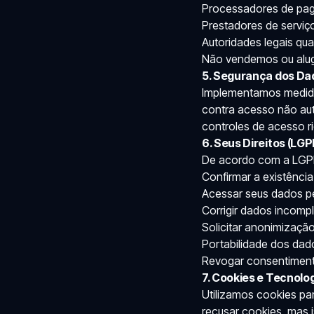
Processadores de pag
Prestadores de serviç
Autoridades legais qua
Não vendemos ou aluga
5. Segurança dos Da
Implementamos medida
contra acesso não autor
controles de acesso r
6. Seus Direitos (LGP
De acordo com a LGPD,
Confirmar a existênci
Acessar seus dados p
Corrigir dados incomp
Solicitar anonimizaçã
Portabilidade dos dad
Revogar consentimen
7. Cookies e Tecnol
Utilizamos cookies pa
recusar cookies, mas i