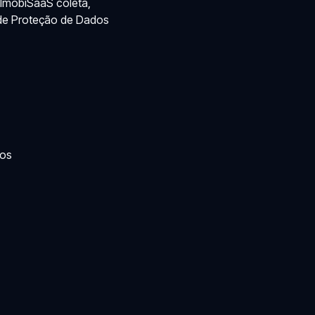
 ImobiSaaS coleta,
 de Proteção de Dados
tos