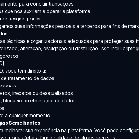
amento para concluir transações
os que nos auxiliam a operar a plataforma
ndo exigido por lei
mos suas informações pessoais a terceiros para fins de mark
dos
s técnicas e organizacionais adequadas para proteger suas 
izado, alteração, divulgação ou destruição. Isso inclui criptogra
igorosos.
D)
 você tem direito a:
a de tratamento de dados
essoais
letos, inexatos ou desatualizados
o, bloqueio ou eliminação de dados
os
to a qualquer momento
ogias Semelhantes
ra melhorar sua experiência na plataforma. Você pode configu
sso pode afetar a funcionalidade de alguns recursos.