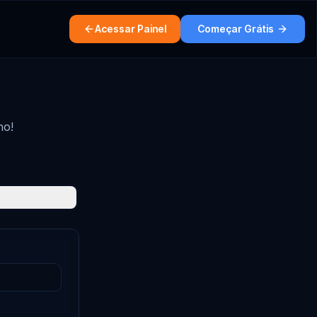
Acessar Painel
Começar Grátis
no!