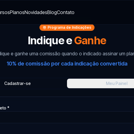
rsos
Planos
Novidades
Blog
Contato
Programa de Indicações
Indique e
Ganhe
dique e ganhe uma comissão quando o indicado assinar um pla
10
% de comissão por cada indicação convertida
Cadastrar-se
Meu Painel
to *