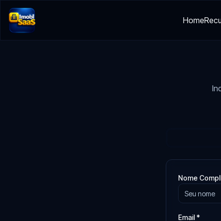
Home
Recu
In
Nome Comple
Email *